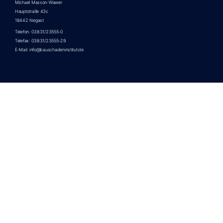
Michael Masson-Wawer
Hauptstraße 43c
18442 Negast
Telefon: 03831/23555-0
Telefax: 03831/23555-29
E-Mail: info@bauschadeninstitut.de