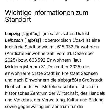
Wichtige Informationen zum
Standort
Leipzig
[
ˈlaɪ̯pt͡sɪç
]
(im sächsischen Dialekt
Leibzsch
[
ˈlaɪ̯bt͡sʃ
]
; obersorbisch
Lipsk
) ist eine
kreisfreie Stadt sowie mit 615.932 Einwohnern
(Amtliche Einwohnerzahl vom 31. Dezember
2025) bzw. 633 592 Einwohnern (laut
Melderegister am 31. Dezember 2025) die
einwohnerreichste Stadt im Freistaat Sachsen
und nach Einwohnern die siebtgrößte Großstadt
Deutschlands. Für Mitteldeutschland ist sie ein
historisches Zentrum der Wirtschaft, des Handels
und Verkehrs, der Verwaltung, Kultur und Bildung
sowie gegenwärtig ein Zentrum für die