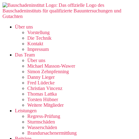
Skip
to
the
content
Über uns
Vorstellung
Die Technik
Kontakt
Impressum
Das Team
Über uns
Michael Masson-Wawer
Simon Zehnpfenning
Danny Lieger
Fred Lüdecke
Christian Vincenz
Thomas Lattka
Torsten Hübner
Weitere Mitglieder
Leistungen
Regress-Prüfung
Sturmschäden
Wasserschäden
Brandursachenermittlung
Beiträge