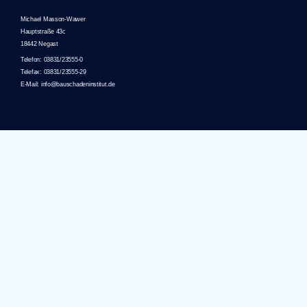
Michael Masson-Wawer
Hauptstraße 43c
18442 Negast
Telefon: 03831/23555-0
Telefax: 03831/23555-29
E-Mail: info@bauschadeninstitut.de