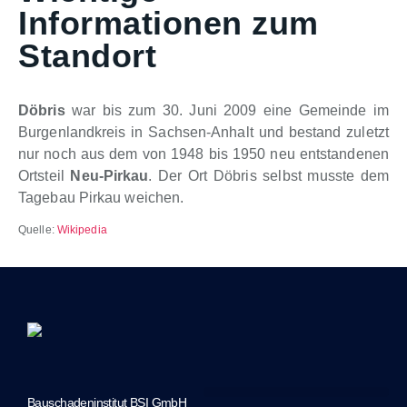
Informationen zum
Standort
Döbris
war bis zum 30. Juni 2009 eine Gemeinde im
Burgenlandkreis in Sachsen-Anhalt und bestand zuletzt
nur noch aus dem von 1948 bis 1950 neu entstandenen
Ortsteil
Neu-Pirkau
. Der Ort Döbris selbst musste dem
Tagebau Pirkau weichen.
Quelle:
Wikipedia
Bauschadeninstitut BSI GmbH
Marketing-Unterstützung durch JTS Marketing