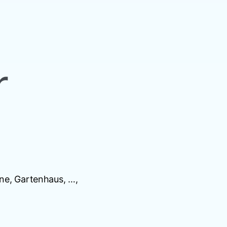
r
une, Gartenhaus, …,