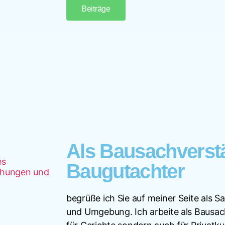
Beiträge
Als Bausachverst
Baugutachter
begrüße ich Sie auf meiner Seite als S
und Umgebung. Ich arbeite als Bausac