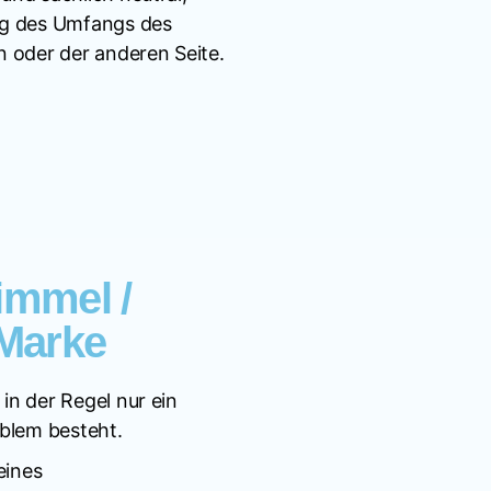
ng des Umfangs des
 oder der anderen Seite.
immel /
 Marke
n der Regel nur ein
oblem besteht.
eines