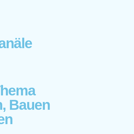
anäle
Thema
n, Bauen
en