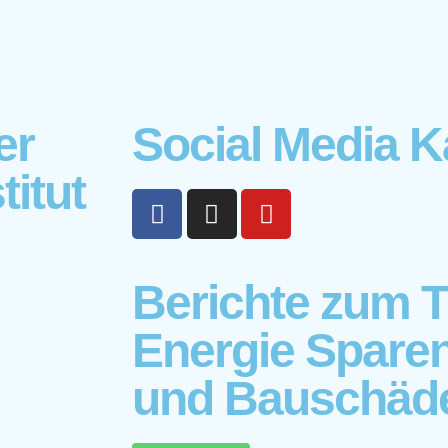
er
Social Media K
itut
Berichte zum 
Energie Spare
und Bauschäd