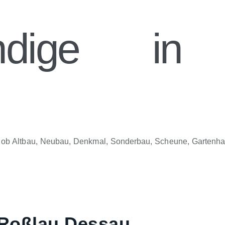
ändige in 
gal ob Altbau, Neubau, Denkmal, Sonderbau, Scheune, Gartenh
-Roßlau Dessau