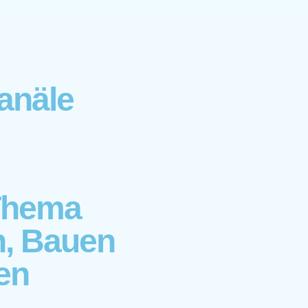
anäle
Thema
n, Bauen
en