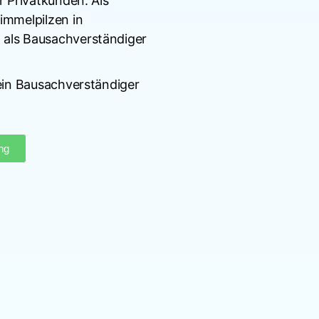
r Privatkunden. Als
immelpilzen in
 als Bausachverständiger
 ein Bausachverständiger
ng