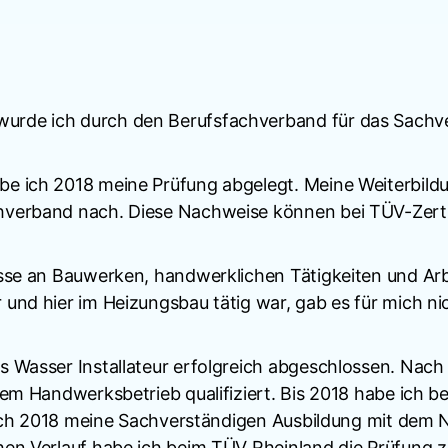
urde ich durch den Berufsfachverband für das Sachv
be ich 2018 meine Prüfung abgelegt. Meine Weiterbild
verband nach. Diese Nachweise können bei TÜV-Zertif
esse an Bauwerken, handwerklichen Tätigkeiten und Ar
und hier im Heizungsbau tätig war, gab es für mich ni
 Wasser Installateur erfolgreich abgeschlossen. Nach 
em Handwerksbetrieb qualifiziert. Bis 2018 habe ich be
be ich 2018 meine Sachverständigen Ausbildung mit de
hen Verlauf habe ich beim TÜV Rheinland die Prüfung z