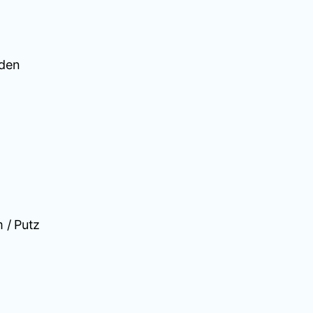
uden
/ Putz