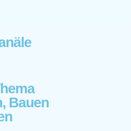
anäle
Thema
n, Bauen
en