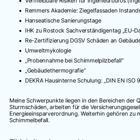
Vermeidbare Risiken für Ingenieurbüros (In
Remmers Akademie: Ziegelfassaden Instand
Hanseatische Sanierungstage
IHK zu Rostock Sachverständigentag „EU-D
Re-Zertifizierung DGSV Schäden an Gebäud
Umweltmykologie
„Probennahme bei Schimmelpilzbefall“
„Gebäudethermografie“
DEKRA Hausinterne Schulung: „DIN EN ISO 9
Meine Schwerpunkte liegen in den Bereichen der 
Sturmschäden, arbeiten für die Versicherungsgese
Energieeinsparverordnung. Weiterhin gehören zu
Schimmelbefall.