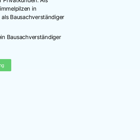
r Privatkunden. Als
immelpilzen in
 als Bausachverständiger
 ein Bausachverständiger
ng