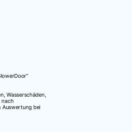
BlowerDoor“
en, Wasserschäden,
n nach
n Auswertung bei