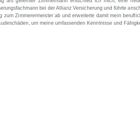
g als gelernter Zimmermann entschied ich mich, eine neue
rungsfachmann bei der Allianz Versicherung und führte anschl
ng zum Zimmerermeister ab und erweiterte damit mein berufli
ebäudeschäden, um meine umfassenden Kenntnisse und Fähigk