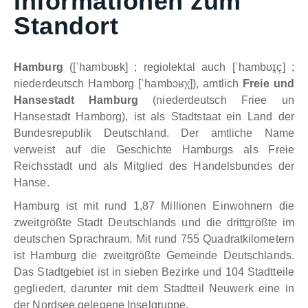
Informationen zum
Standort
Hamburg
(
[
ˈhambʊʁk
]
; regiolektal auch
[
ˈhambʊɪ̯ç
]
;
niederdeutsch
Hamborg
[
ˈhambɔʁχ
]), amtlich
Freie und
Hansestadt Hamburg
(
niederdeutsch
Friee un
Hansestadt Hamborg
), ist als Stadtstaat ein Land der
Bundesrepublik Deutschland. Der amtliche Name
verweist auf die Geschichte Hamburgs als Freie
Reichsstadt und als Mitglied des Handelsbundes der
Hanse.
Hamburg ist mit rund 1,87 Millionen Einwohnern die
zweitgrößte Stadt Deutschlands und die drittgrößte im
deutschen Sprachraum. Mit rund 755 Quadratkilometern
ist Hamburg die zweitgrößte Gemeinde Deutschlands.
Das Stadtgebiet ist in sieben Bezirke und 104 Stadtteile
gegliedert, darunter mit dem Stadtteil Neuwerk eine in
der Nordsee gelegene Inselgruppe.