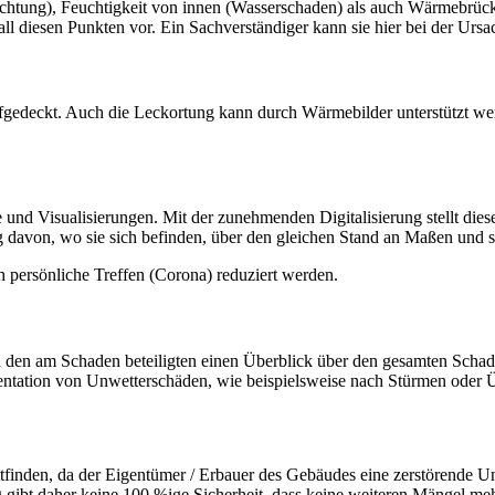
ichtung), Feuchtigkeit von innen (Wasserschaden) als auch Wärmebrücke
all diesen Punkten vor. Ein Sachverständiger kann sie hier bei der Urs
gedeckt. Auch die Leckortung kann durch Wärmebilder unterstützt werd
 und Visualisierungen. Mit der zunehmenden Digitalisierung stellt die
ig davon, wo sie sich befinden, über den gleichen Stand an Maßen un
 persönliche Treffen (Corona) reduziert werden.
 den am Schaden beteiligten einen Überblick über den gesamten Schade
entation von Unwetterschäden, wie beispielsweise nach Stürmen oder Ü
ttfinden, da der Eigentümer / Erbauer des Gebäudes eine zerstörende U
ng gibt daher keine 100 %ige Sicherheit, dass keine weiteren Mängel meh