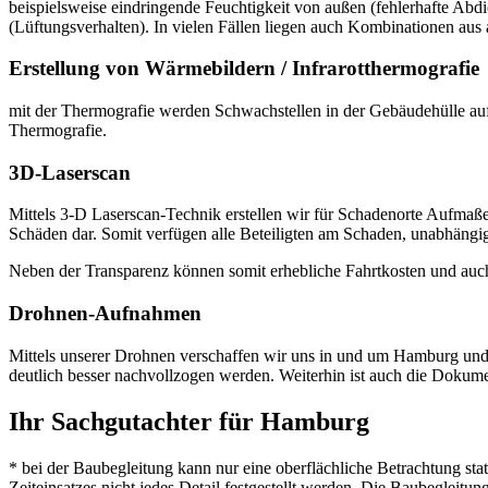
beispielsweise eindringende Feuchtigkeit von außen (fehlerhafte Abd
(Lüftungsverhalten). In vielen Fällen liegen auch Kombinationen aus 
Erstellung von Wärmebildern / Infrarotthermografie
mit der Thermografie werden Schwachstellen in der Gebäudehülle auf
Thermografie.
3D-Laserscan
Mittels 3-D Laserscan-Technik erstellen wir für Schadenorte Aufmaße
Schäden dar. Somit verfügen alle Beteiligten am Schaden, unabhäng
Neben der Transparenz können somit erhebliche Fahrtkosten und auch
Drohnen-Aufnahmen
Mittels unserer Drohnen verschaffen wir uns in und um Hamburg und
deutlich besser nachvollzogen werden. Weiterhin ist auch die Dokum
Ihr Sachgutachter für Hamburg
* bei der Baubegleitung kann nur eine oberflächliche Betrachtung sta
Zeiteinsatzes nicht jedes Detail festgestellt werden. Die Baubegleitu