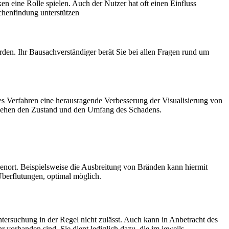
n eine Rolle spielen. Auch der Nutzer hat oft einen Einfluss
achenfindung unterstützen
en. Ihr Bausachverständiger berät Sie bei allen Fragen rund um
ses Verfahren eine herausragende Verbesserung der Visualisierung von
d sehen den Zustand und den Umfang des Schadens.
nort. Beispielsweise die Ausbreitung von Bränden kann hiermit
berflutungen, optimal möglich.
ntersuchung in der Regel nicht zulässt. Auch kann in Anbetracht des
r vorhanden sind. Sie dient lediglich dazu, die im jeweils