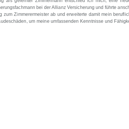
g als gelernter Zimmermann entschied ich mich, eine neue
rungsfachmann bei der Allianz Versicherung und führte anschl
ng zum Zimmerermeister ab und erweiterte damit mein berufli
ebäudeschäden, um meine umfassenden Kenntnisse und Fähigk