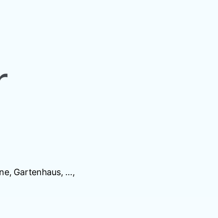
r
une, Gartenhaus, …,