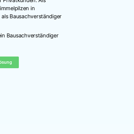
r Privatkunden. Als
immelpilzen in
 als Bausachverständiger
 ein Bausachverständiger
Lösung