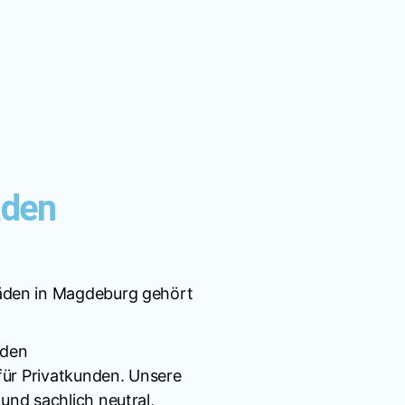
äden
äden in Magdeburg gehört
nden
für Privatkunden. Unsere
nd sachlich neutral,