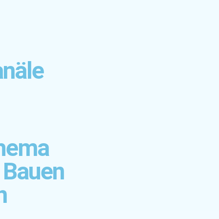
anäle
Thema
, Bauen
n