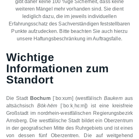
gibt daher keine 100 %ige Sicherheit, dass keine
weiteren Mängel mehr vorhanden sind. Sie dient
lediglich dazu, die im jeweils individuellen
Erfahrungsschatz des Sachverständigen feststellbaren
Punkte aufzudecken. Bitte beachten Sie auch hierzu
unsere Haftungsbeschränkung im Auftragsfalle.
Wichtige
Informationen zum
Standort
Die Stadt
Bochum
[
ˈboːxʊm
] (westfälisch
Baukem
aus
altsächsisch
Bōk-hēm
[
ˈboːkˌhɛːm
]) ist eine kreisfreie
Großstadt im nordrhein-westfälischen Regierungsbezirk
Arnsberg. Die westfälische Stadt bildet ein Oberzentrum
in der geografischen Mitte des Ruhrgebiets und ist eines
von dessen fünf Oberzentren. Die auf weitgehend