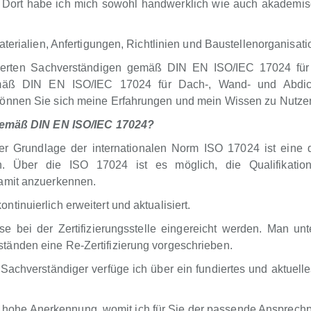
 Dort habe ich mich sowohl handwerklich wie auch akademi
terialien, Anfertigungen, Richtlinien und Baustellenorganisati
fizierten Sachverständigen gemäß DIN EN ISO/IEC 17024 f
 gemäß DIN EN ISO/IEC 17024 für Dach-, Wand- und Abdic
können Sie sich meine Erfahrungen und mein Wissen zu Nutz
r gemäß DIN EN ISO/IEC 17024?
er Grundlage der internationalen Norm ISO 17024 ist eine d
. Über die ISO 17024 ist es möglich, die Qualifikati
amit anzuerkennen.
inuierlich erweitert und aktualisiert.
ei der Zertifizierungsstelle eingereicht werden. Man unte
änden eine Re-Zertifizierung vorgeschrieben.
er Sachverständiger verfüge ich über ein fundiertes und aktue
ehr hohe Anerkennung, womit ich für Sie der passende Ansprechp