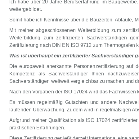
Ich habe über 20 Jahre Berufserfahrung im Baugewerbe.
weitergebildet.
Somit habe ich Kenntnisse über die Bauzeiten, Abläufe, Ma
Mit meiner abgeschlossenen Weiterbildung zum zerti
Weiterbildung zum zertifizierten Sachverständigen
Zertifizierung nach DIN EN ISO 9712 zum Thermografen 
Was ist überhaupt ein zertifizierter Sachverständige
Die europaweit anerkannte Personenzertifizierung auf d
Kompetenz als Sachverständiger Ihnen nachzuweisen
Sachverständigen weltweit vergleichbar zu machen und d
Nach den Vorgaben der ISO 17024 wird das Fachwissen kont
Es müssen regelmäßig Gutachten und andere Nachweise b
laufenden Überwachung. Zudem wird in regelmäßigen Abst
Aufgrund meiner Qualifikation als ISO 17024 zertifiziert
praktischen Erfahrungen.
Diese Zertifizierung genießt derzeit international eine s