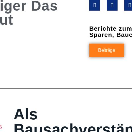
iger Das
ut
Berichte zu
Sparen, Bau
Beiträge
Als
Bausachverstän