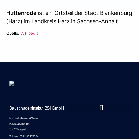
Hüttenrode
ist ein Ortsteil der Stadt Blankenburg
(Harz) im Landkreis Harz in Sachsen-Anhalt.
Quelle:
Wikipedia
Bauschadeninstitut BSI GmbH
Marketing-Unterstützung durch JTS Marketing
Michael Masson-Wawer
Hauptstraße 43c
18442 Negast
Telefon: 03831/23555-0