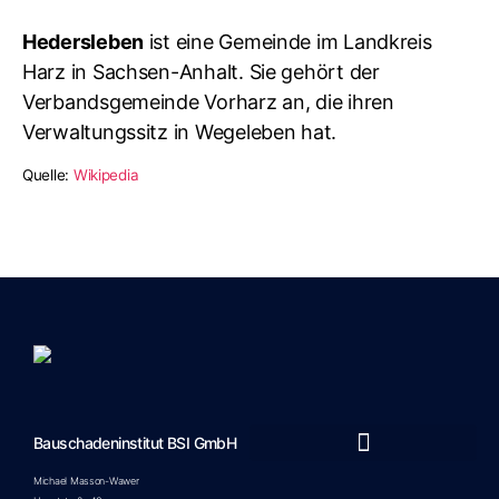
Hedersleben
ist eine Gemeinde im Landkreis
Harz in Sachsen-Anhalt. Sie gehört der
Verbandsgemeinde Vorharz an, die ihren
Verwaltungssitz in Wegeleben hat.
Quelle:
Wikipedia
Bauschadeninstitut BSI GmbH
Marketing-Unterstützung durch JTS Marketing
Michael Masson-Wawer