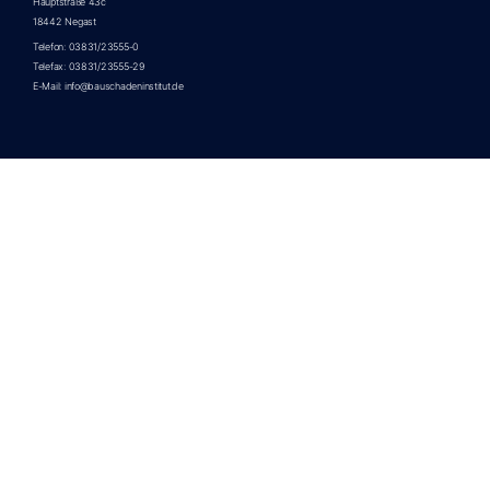
Hauptstraße 43c
18442 Negast
Telefon: 03831/23555-0
Telefax: 03831/23555-29
E-Mail: info@bauschadeninstitut.de