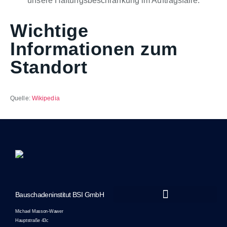
unsere Haftungsbeschränkung im Auftragsfalle.
Wichtige
Informationen zum
Standort
Quelle:
Wikipedia
Bauschadeninstitut BSI GmbH
Marketing-Unterstützung durch JTS Marketing
Michael Masson-Wawer
Hauptstraße 43c