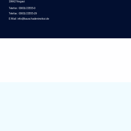
18442 Negast
Telefon: 03831/23555-0
Telefax: 03831/23555-29
E-Mail: info@bauschadeninstitut.de