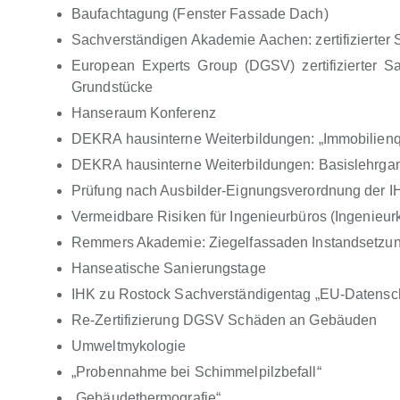
Baufachtagung (Fenster Fassade Dach)
Sachverständigen Akademie Aachen: zertifizierter
European Experts Group (DGSV) zertifizierter 
Grundstücke
Hanseraum Konferenz
DEKRA hausinterne Weiterbildungen: „Immobilienqu
DEKRA hausinterne Weiterbildungen: Basislehrgan
Prüfung nach Ausbilder-Eignungsverordnung der I
Vermeidbare Risiken für Ingenieurbüros (Ingenieu
Remmers Akademie: Ziegelfassaden Instandsetzu
Hanseatische Sanierungstage
IHK zu Rostock Sachverständigentag „EU-Datensc
Re-Zertifizierung DGSV Schäden an Gebäuden
Umweltmykologie
„Probennahme bei Schimmelpilzbefall“
„Gebäudethermografie“