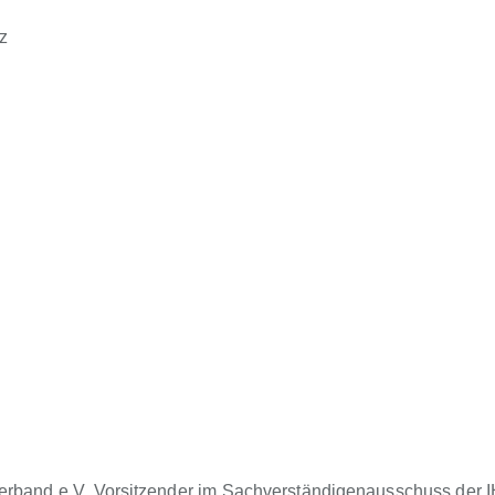
z
erband e.V. Vorsitzender im Sachverständigenausschuss der I