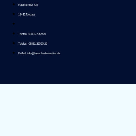
Hauptstraße 43c
18442 Negast
Telefon: 03831/23555-0
Telefax: 03831/23555-29
E-Mail: info@bauschadeninstitut.de