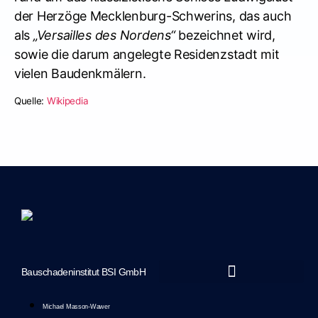
der Herzöge Mecklenburg-Schwerins, das auch
als
„Versailles des Nordens“
bezeichnet wird,
sowie die darum angelegte Residenzstadt mit
vielen Baudenkmälern.
Quelle:
Wikipedia
Bauschadeninstitut BSI GmbH
Marketing-Unterstützung durch JTS Marketing
Michael Masson-Wawer