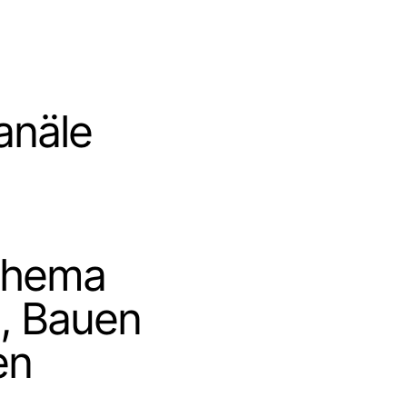
anäle
Thema
, Bauen
en