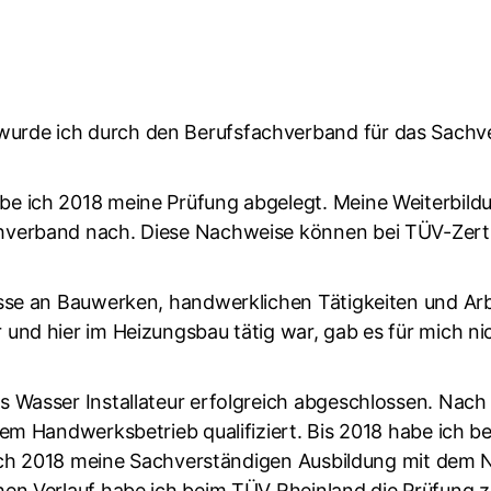
urde ich durch den Berufsfachverband für das Sachv
be ich 2018 meine Prüfung abgelegt. Meine Weiterbild
verband nach. Diese Nachweise können bei TÜV-Zertif
esse an Bauwerken, handwerklichen Tätigkeiten und Ar
und hier im Heizungsbau tätig war, gab es für mich ni
 Wasser Installateur erfolgreich abgeschlossen. Nach 
em Handwerksbetrieb qualifiziert. Bis 2018 habe ich be
be ich 2018 meine Sachverständigen Ausbildung mit de
hen Verlauf habe ich beim TÜV Rheinland die Prüfung z