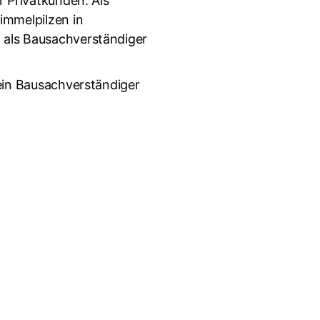
r Privatkunden. Als
immelpilzen in
 als Bausachverständiger
 ein Bausachverständiger
Lösung