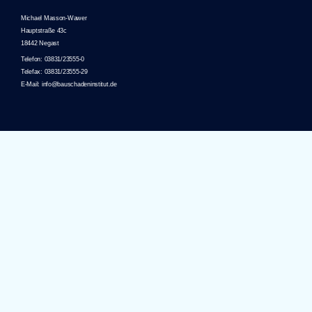
Michael Masson-Wawer
Hauptstraße 43c
18442 Negast
Telefon: 03831/23555-0
Telefax: 03831/23555-29
E-Mail: info@bauschadeninstitut.de