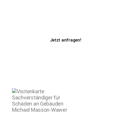
Schäden durch Tauwetter? Unser Team
vom Bauschadeninstitut hilft Ihnen, die
Ursachen zu analysieren und nachhaltige
Lösungen zu finden. Kontaktieren Sie uns
jetzt für eine unverbindliche Beratung!
Jetzt anfragen!