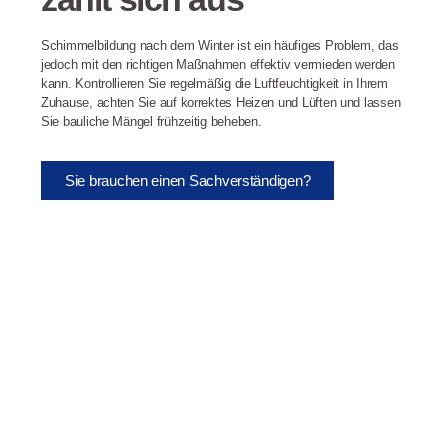
Schimmelbildung nach dem Winter ist ein häufiges Problem, das
jedoch mit den richtigen Maßnahmen effektiv vermieden werden
kann. Kontrollieren Sie regelmäßig die Luftfeuchtigkeit in Ihrem
Zuhause, achten Sie auf korrektes Heizen und Lüften und lassen
Sie bauliche Mängel frühzeitig beheben.
Sie brauchen einen Sachverständigen?
Haben Sie Fragen zur Sicherheit Ihrer
Heizgeräte oder möchten Sie Ihre Immobilie
auf Brandschutz überprüfen lassen? Unsere
Experten vom Bauschadeninstitut stehen
Ihnen mit Rat und Tat zur Seite.