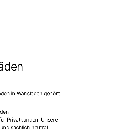
häden
äden in Wansleben gehört
nden
für Privatkunden. Unsere
nd sachlich neutral,