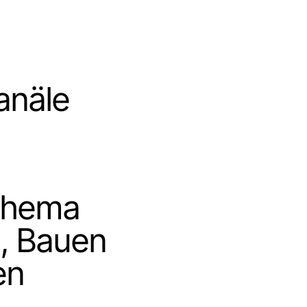
anäle
Thema
, Bauen
en