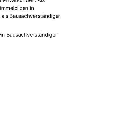
r Privatkunden. Als
immelpilzen in
 als Bausachverständiger
 ein Bausachverständiger
Lösung