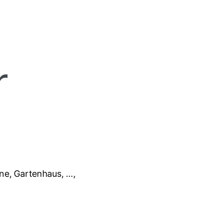
r
une, Gartenhaus, …,