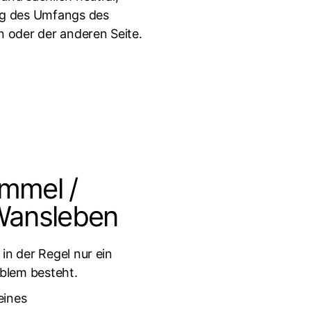
ng des Umfangs des
 oder der anderen Seite.
immel /
 Wansleben
n der Regel nur ein
oblem besteht.
eines