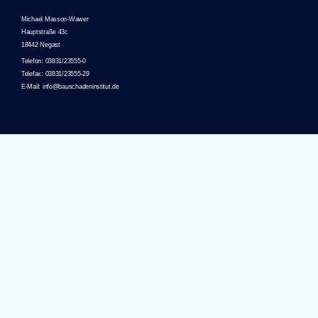
Michael Masson-Wawer
Hauptstraße 43c
18442 Negast
Telefon: 03831/23555-0
Telefax: 03831/23555-29
E-Mail: info@bauschadeninstitut.de