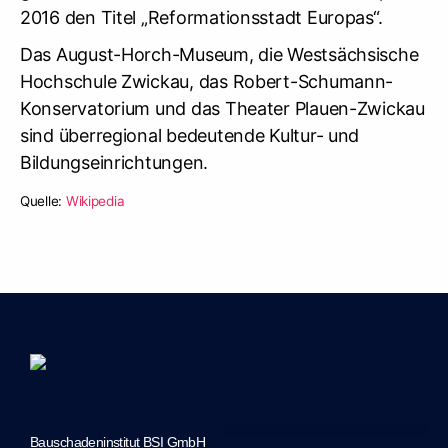
2016 den Titel „Reformationsstadt Europas“.
Das August-Horch-Museum, die Westsächsische
Hochschule Zwickau, das Robert-Schumann-
Konservatorium und das Theater Plauen-Zwickau
sind überregional bedeutende Kultur- und
Bildungseinrichtungen.
Quelle:
Wikipedia
Bauschadeninstitut BSI GmbH
Marketing-Unterstützung durch JTS Marketing